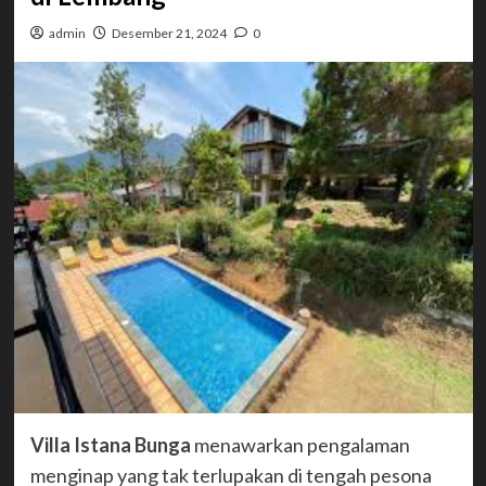
admin
Desember 21, 2024
0
Villa Istana Bunga
menawarkan pengalaman
menginap yang tak terlupakan di tengah pesona