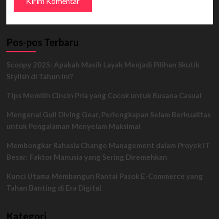
Pos-pos Terbaru
Scoopy 2025: Apakah Masih Layak Menjadi Pilihan Skutik
Stylish di Tahun Ini?
Tips Memilih Cincin Pria yang Cocok untuk Busana Casual
Mengenal Gull Diving Gear, Perlengkapan Selam Berkualitas
untuk Pengalaman Menyelam Maksimal
Membongkar Rahasia Change Management dalam Proyek IT
Besar: Faktor Manusia yang Sering Diremehkan
Kunci Utama Membangun Rantai Pasok E-Commerce yang
Tahan Banting di Era Digital
Kategori