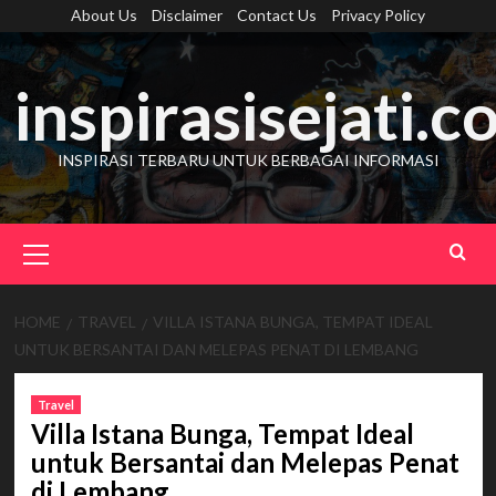
Skip
About Us
Disclaimer
Contact Us
Privacy Policy
to
content
inspirasisejati.
INSPIRASI TERBARU UNTUK BERBAGAI INFORMASI
Primary
Menu
HOME
TRAVEL
VILLA ISTANA BUNGA, TEMPAT IDEAL
UNTUK BERSANTAI DAN MELEPAS PENAT DI LEMBANG
Travel
Villa Istana Bunga, Tempat Ideal
untuk Bersantai dan Melepas Penat
di Lembang