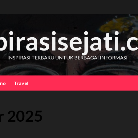
pirasisejati
INSPIRASI TERBARU UNTUK BERBAGAI INFORMASI
kno
Travel
r 2025