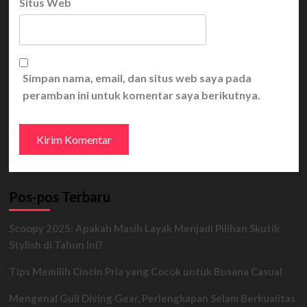
Situs Web
Simpan nama, email, dan situs web saya pada
peramban ini untuk komentar saya berikutnya.
Pos-pos Terbaru
Scoopy 2025: Apakah Masih Layak Menjadi Pilihan Skutik
Stylish di Tahun Ini?
Tips Memilih Cincin Pria yang Cocok untuk Busana Casual
Mengenal Gull Diving Gear, Perlengkapan Selam Berkualitas