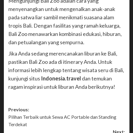
Mengunjungi Bali Zoo adalah cara yang
menyenangkan untuk mengenalkan anak-anak
pada satwa liar sambil menikmati suasana alam
tropis Bali. Dengan fasilitas yang ramah keluarga,
Bali Zoo menawarkan kombinasi edukasi, hiburan,
dan petualangan yang sempurna.
Jika Anda sedang merencanakan liburan ke Bali,
pastikan Bali Zoo ada di itinerary Anda. Untuk
informasi lebih lengkap tentang wisata seru di Bali,
kunjungi situs
Indonesia.travel
dan temukan
ragam inspirasi untuk liburan Anda berikutnya!
Post
Previous:
Pilihan Terbaik untuk Sewa AC Portable dan Standing
navigation
Terdekat
Next: