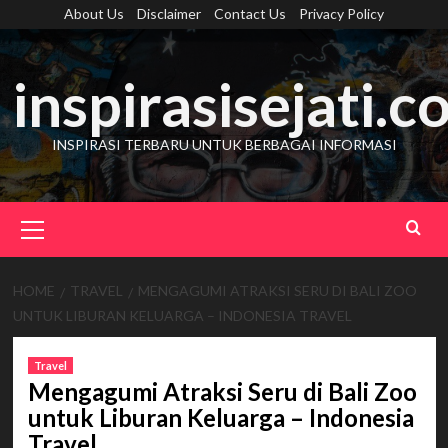
Skip
About Us
Disclaimer
Contact Us
Privacy Policy
to
content
inspirasisejati.
INSPIRASI TERBARU UNTUK BERBAGAI INFORMASI
Primary
Menu
HOME
TRAVEL
MENGAGUMI ATRAKSI SERU DI BALI ZOO
UNTUK LIBURAN KELUARGA – INDONESIA TRAVEL
Travel
Mengagumi Atraksi Seru di Bali Zoo
untuk Liburan Keluarga – Indonesia
Travel