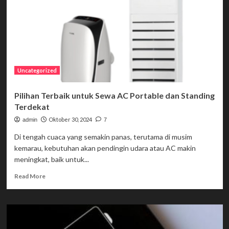
Uncategorized
Pilihan Terbaik untuk Sewa AC Portable dan Standing
Terdekat
Oktober 30, 2024
admin
7
Di tengah cuaca yang semakin panas, terutama di musim
kemarau, kebutuhan akan pendingin udara atau AC makin
meningkat, baik untuk...
Read
Read More
more
about
Pilihan
Terbaik
untuk