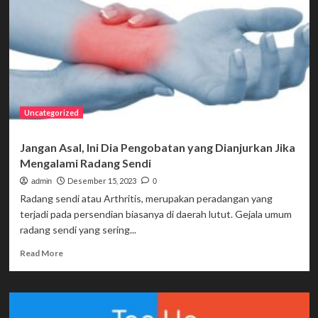
Asuransi
Jiwa
Terbaik,
Wajib
Tahu
Sebelum
Beli!
Uncategorized
Jangan Asal, Ini Dia Pengobatan yang Dianjurkan Jika
Mengalami Radang Sendi
Desember 15, 2023
admin
0
Radang sendi atau Arthritis, merupakan peradangan yang
terjadi pada persendian biasanya di daerah lutut. Gejala umum
radang sendi yang sering...
Read
Read More
more
about
Jangan
Asal,