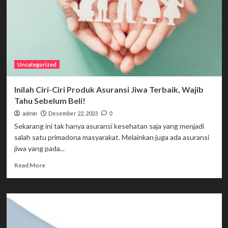
Uncategorized
Inilah Ciri-Ciri Produk Asuransi Jiwa Terbaik, Wajib
Tahu Sebelum Beli!
Desember 22, 2023
admin
0
Sekarang ini tak hanya asuransi kesehatan saja yang menjadi
salah satu primadona masyarakat. Melainkan juga ada asuransi
jiwa yang pada...
Read
Read More
more
about
Inilah
Ciri-
Ciri
Produk