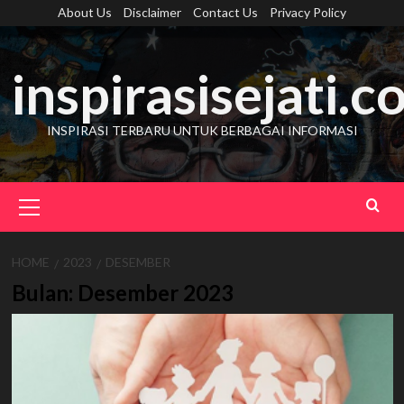
Skip
About Us
Disclaimer
Contact Us
Privacy Policy
to
content
inspirasisejati.
INSPIRASI TERBARU UNTUK BERBAGAI INFORMASI
Primary
Menu
HOME
2023
DESEMBER
Bulan:
Desember 2023