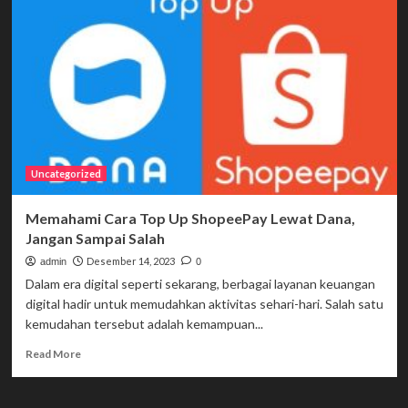
Ini
Dia
Pengobatan
yang
Dianjurkan
Jika
Mengalami
Radang
Sendi
Uncategorized
Memahami Cara Top Up ShopeePay Lewat Dana,
Jangan Sampai Salah
Desember 14, 2023
admin
0
Dalam era digital seperti sekarang, berbagai layanan keuangan
digital hadir untuk memudahkan aktivitas sehari-hari. Salah satu
kemudahan tersebut adalah kemampuan...
Read
Read More
more
about
Memahami