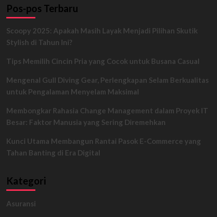
Pos-pos Terbaru
Cara
Top
Up
Scoopy 2025: Apakah Masih Layak Menjadi Pilihan Skutik
ShopeePay
Stylish di Tahun Ini?
Lewat
Dana,
Tips Memilih Cincin Pria yang Cocok untuk Busana Casual
Jangan
Sampai
Mengenal Gull Diving Gear, Perlengkapan Selam Berkualitas
Salah
untuk Pengalaman Menyelam Maksimal
Membongkar Rahasia Change Management dalam Proyek IT
Besar: Faktor Manusia yang Sering Diremehkan
Kunci Utama Membangun Rantai Pasok E-Commerce yang
Tahan Banting di Era Digital
Kategori
Asuransi