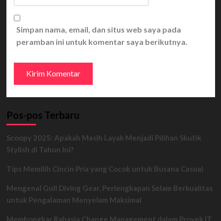
Simpan nama, email, dan situs web saya pada
peramban ini untuk komentar saya berikutnya.
Pos-pos Terbaru
Scoopy 2025: Apakah Masih Layak Menjadi Pilihan Skutik
Stylish di Tahun Ini?
Tips Memilih Cincin Pria yang Cocok untuk Busana Casual
Mengenal Gull Diving Gear, Perlengkapan Selam Berkualitas
untuk Pengalaman Menyelam Maksimal
Membongkar Rahasia Change Management dalam Proyek IT