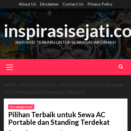
Skip
About Us
Disclaimer
Contact Us
Privacy Policy
to
content
inspirasisejati.
INSPIRASI TERBARU UNTUK BERBAGAI INFORMASI
Primary
Menu
HOME
UNCATEGORIZED
PILIHAN TERBAIK UNTUK SEWA
AC PORTABLE DAN STANDING TERDEKAT
Uncategorized
Pilihan Terbaik untuk Sewa AC
Portable dan Standing Terdekat