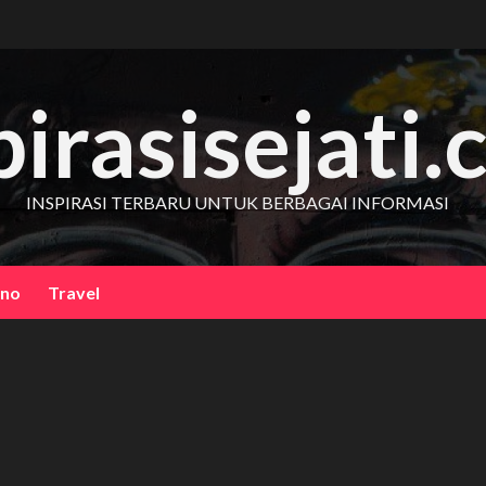
pirasisejati
INSPIRASI TERBARU UNTUK BERBAGAI INFORMASI
kno
Travel