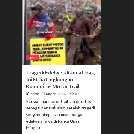
Tekno
Tragedi Edelweis Ranca Upas,
Ini Etika Lingkungan
Komunitas Motor Trail
Maret 13, 2023
admin
0
Penggemar motor trail kini dituding
sebagai perusak alam setelah tragedi
yang menimpa tanaman bunga
edelweis rawa di Ranca Upas,
Minggu...