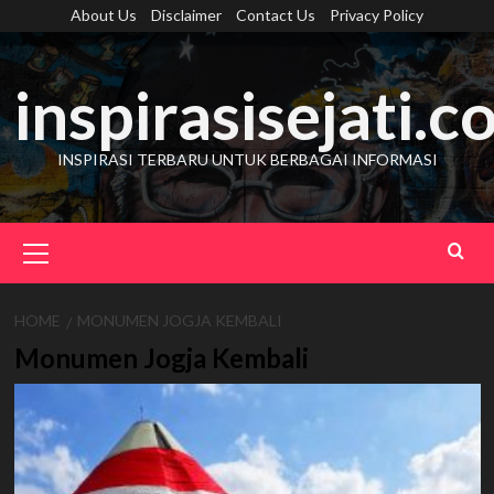
Skip
About Us
Disclaimer
Contact Us
Privacy Policy
to
content
inspirasisejati.
INSPIRASI TERBARU UNTUK BERBAGAI INFORMASI
Primary
Menu
HOME
MONUMEN JOGJA KEMBALI
Monumen Jogja Kembali