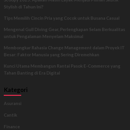
Yogyakarta,
Stylish di Tahun Ini?
Jangan
Lewatkan
Tips Memilih Cincin Pria yang Cocok untuk Busana Casual
4
Museum
Mengenal Gull Diving Gear, Perlengkapan Selam Berkualitas
Bersejarah
Ini
untuk Pengalaman Menyelam Maksimal
Membongkar Rahasia Change Management dalam Proyek IT
Besar: Faktor Manusia yang Sering Diremehkan
Kunci Utama Membangun Rantai Pasok E-Commerce yang
Tahan Banting di Era Digital
Kategori
Asuransi
Cantik
Finance