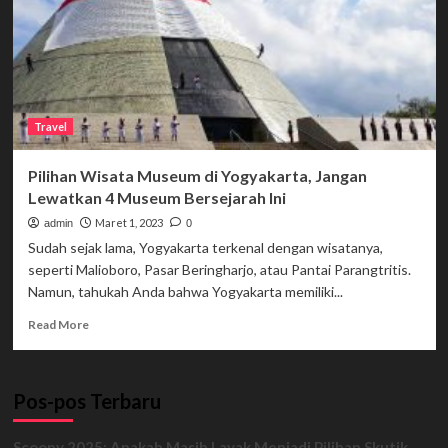
Travel
Pilihan Wisata Museum di Yogyakarta, Jangan
Lewatkan 4 Museum Bersejarah Ini
Maret 1, 2023
admin
0
Sudah sejak lama, Yogyakarta terkenal dengan wisatanya,
seperti Malioboro, Pasar Beringharjo, atau Pantai Parangtritis.
Namun, tahukah Anda bahwa Yogyakarta memiliki...
Read
Read More
more
about
Pilihan
Pos-pos Terbaru
Wisata
Museum
di
Scoopy 2025: Apakah Masih Layak Menjadi Pilihan Skutik