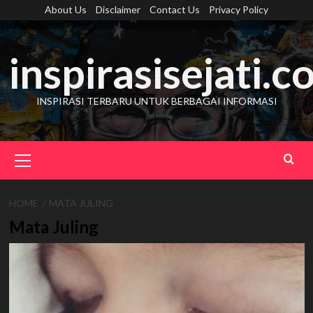
Skip
About Us
Disclaimer
Contact Us
Privacy Policy
to
content
inspirasisejati.
INSPIRASI TERBARU UNTUK BERBAGAI INFORMASI
Primary
Menu
HOME
MATA JULING
Mata Juling