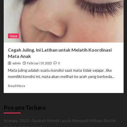
Gaya
Cegah Juling, Ini Latihan untuk Melatih Koordinasi
Mata Anak
Februari 19, 2023
admin
0
Mata juling adalah suatu kondisi saat mata tidak sejajar. Jika
memiliki kondisi ini, mata akan melihat ke arah yang berbeda...
Read
Read More
more
about
Cegah
Pos-pos Terbaru
Juling,
Ini
Latihan
Scoopy 2025: Apakah Masih Layak Menjadi Pilihan Skutik
untuk