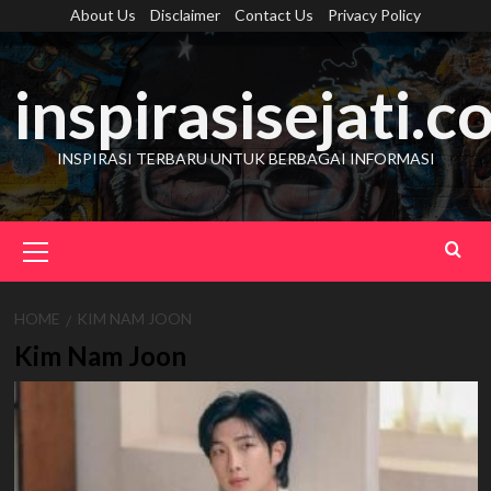
Skip
About Us
Disclaimer
Contact Us
Privacy Policy
to
content
inspirasisejati.
INSPIRASI TERBARU UNTUK BERBAGAI INFORMASI
Primary
Menu
HOME
KIM NAM JOON
Kim Nam Joon