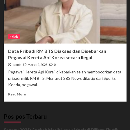
Seleb
Data Pribadi RM BTS Diakses dan Disebarkan
Pegawai Kereta Api Korea secara Ilegal
Maret 2, 2023
admin
0
Pegawai Kereta Api Korail dikabarkan telah membocorkan data
pribadi milik RM BTS. Menurut SBS News dikutip dari Sports
Keeda, pegawai...
Read
Read More
more
about
Data
Pos-pos Terbaru
Pribadi
RM
BTS
Scoopy 2025: Apakah Masih Layak Menjadi Pilihan Skutik