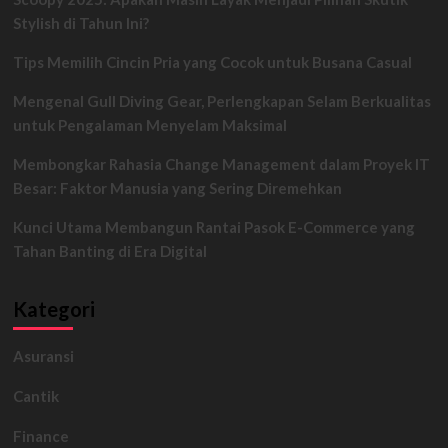
Diakses
Stylish di Tahun Ini?
dan
Disebarkan
Tips Memilih Cincin Pria yang Cocok untuk Busana Casual
Pegawai
Kereta
Mengenal Gull Diving Gear, Perlengkapan Selam Berkualitas
Api
Korea
untuk Pengalaman Menyelam Maksimal
secara
Ilegal
Membongkar Rahasia Change Management dalam Proyek IT
Besar: Faktor Manusia yang Sering Diremehkan
Kunci Utama Membangun Rantai Pasok E-Commerce yang
Tahan Banting di Era Digital
Kategori
Asuransi
Cantik
Finance