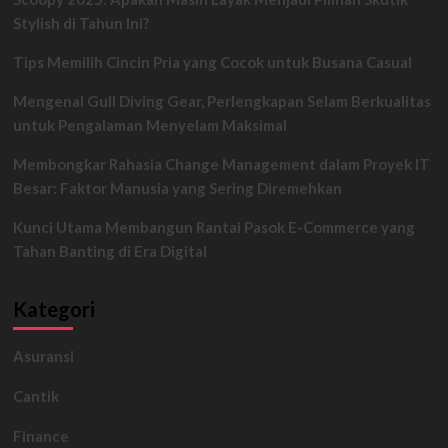
David,
Stylish di Tahun Ini?
Kagama
Filsafat
Tips Memilih Cincin Pria yang Cocok untuk Busana Casual
Rilis
5
Mengenal Gull Diving Gear, Perlengkapan Selam Berkualitas
Poin
Sikap
untuk Pengalaman Menyelam Maksimal
Membongkar Rahasia Change Management dalam Proyek IT
Besar: Faktor Manusia yang Sering Diremehkan
Kunci Utama Membangun Rantai Pasok E-Commerce yang
Tahan Banting di Era Digital
Kategori
Asuransi
Cantik
Finance