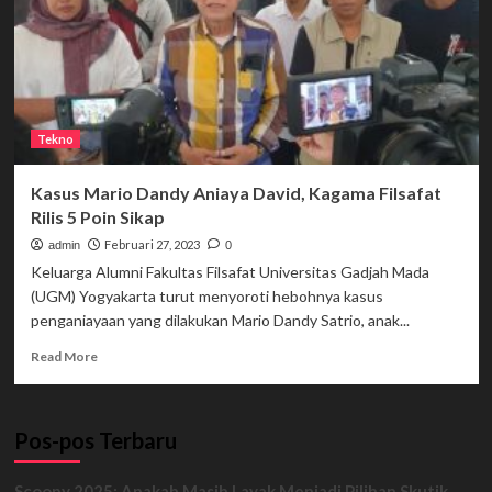
Tekno
Kasus Mario Dandy Aniaya David, Kagama Filsafat
Rilis 5 Poin Sikap
Februari 27, 2023
admin
0
Keluarga Alumni Fakultas Filsafat Universitas Gadjah Mada
(UGM) Yogyakarta turut menyoroti hebohnya kasus
penganiayaan yang dilakukan Mario Dandy Satrio, anak...
Read
Read More
more
about
Kasus
Pos-pos Terbaru
Mario
Dandy
Aniaya
Scoopy 2025: Apakah Masih Layak Menjadi Pilihan Skutik