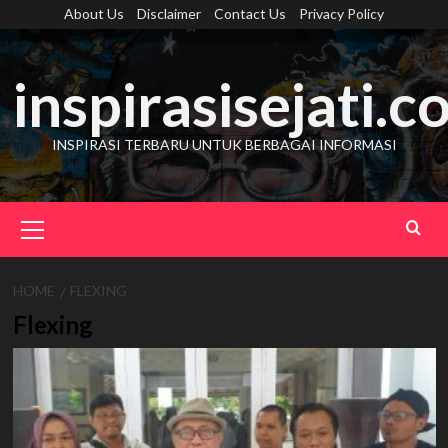
Skip
About Us
Disclaimer
Contact Us
Privacy Policy
to
content
inspirasisejati.
INSPIRASI TERBARU UNTUK BERBAGAI INFORMASI
Primary
Menu
HOME
FLEXING
Flexing