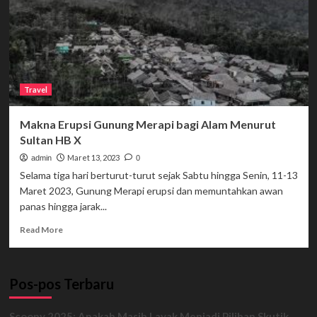
Travel
Makna Erupsi Gunung Merapi bagi Alam Menurut
Sultan HB X
Maret 13, 2023
admin
0
Selama tiga hari berturut-turut sejak Sabtu hingga Senin, 11-13
Maret 2023, Gunung Merapi erupsi dan memuntahkan awan
panas hingga jarak...
Read
Read More
more
about
Makna
Pos-pos Terbaru
Erupsi
Gunung
Merapi
Scoopy 2025: Apakah Masih Layak Menjadi Pilihan Skutik