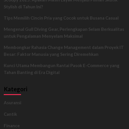
bagi
Stylish di Tahun Ini?
Alam
Menurut
Tips Memilih Cincin Pria yang Cocok untuk Busana Casual
Sultan
HB
Mengenal Gull Diving Gear, Perlengkapan Selam Berkualitas
X
untuk Pengalaman Menyelam Maksimal
Membongkar Rahasia Change Management dalam Proyek IT
Besar: Faktor Manusia yang Sering Diremehkan
Kunci Utama Membangun Rantai Pasok E-Commerce yang
Tahan Banting di Era Digital
Kategori
Asuransi
Cantik
Finance