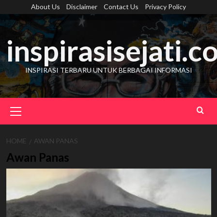
Skip
About Us
Disclaimer
Contact Us
Privacy Policy
to
content
inspirasisejati.
INSPIRASI TERBARU UNTUK BERBAGAI INFORMASI
Primary
Menu
HOME
AWAN PANAS
Awan Panas