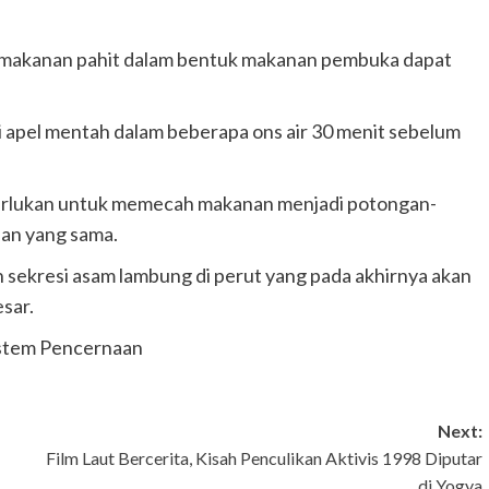
makanan pahit dalam bentuk makanan pembuka dapat
 apel mentah dalam beberapa ons air 30 menit sebelum
erlukan untuk memecah makanan menjadi potongan-
uan yang sama.
ekresi asam lambung di perut yang pada akhirnya akan
sar.
istem Pencernaan
Next:
Film Laut Bercerita, Kisah Penculikan Aktivis 1998 Diputar
di Yogya