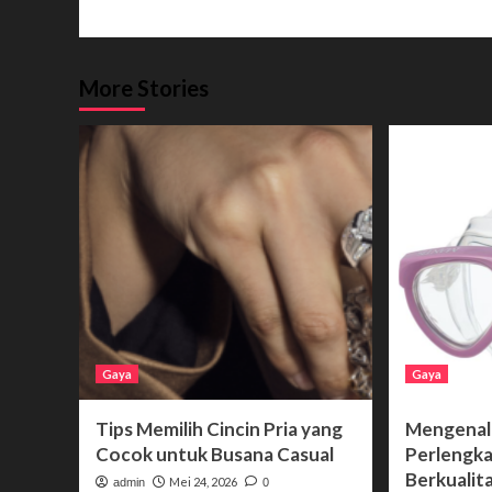
More Stories
Gaya
Gaya
Tips Memilih Cincin Pria yang
Mengenal 
Cocok untuk Busana Casual
Perlengk
Berkualit
Mei 24, 2026
admin
0