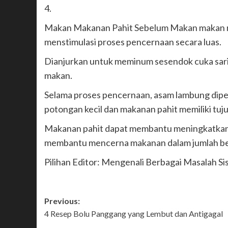
4.
Makan Makanan Pahit Sebelum Makan makan 
menstimulasi proses pencernaan secara luas.
Dianjurkan untuk meminum sesendok cuka sari
makan.
Selama proses pencernaan, asam lambung dip
potongan kecil dan makanan pahit memiliki tuj
Makanan pahit dapat membantu meningkatkan s
membantu mencerna makanan dalam jumlah be
Pilihan Editor: Mengenali Berbagai Masalah S
Post
Previous:
4 Resep Bolu Panggang yang Lembut dan Antigagal
navigation