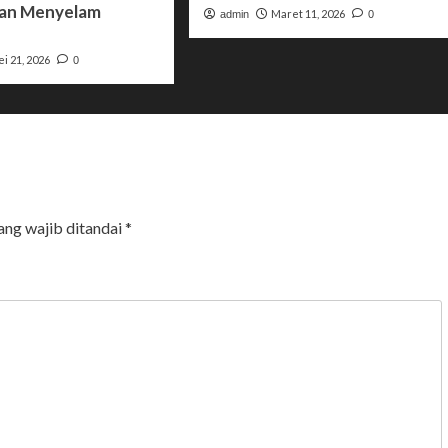
an Menyelam
Maret 11, 2026
admin
0
i 21, 2026
0
ang wajib ditandai
*