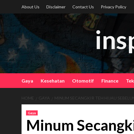
Skip
About Us
Disclaimer
Contact Us
Privacy Policy
to
content
ins
Gaya
Kesehatan
Otomotif
Finance
Te
HOME
GAYA
MINUM SECANGKIR TEH HIJAU SEBEL
Gaya
Minum Secangki