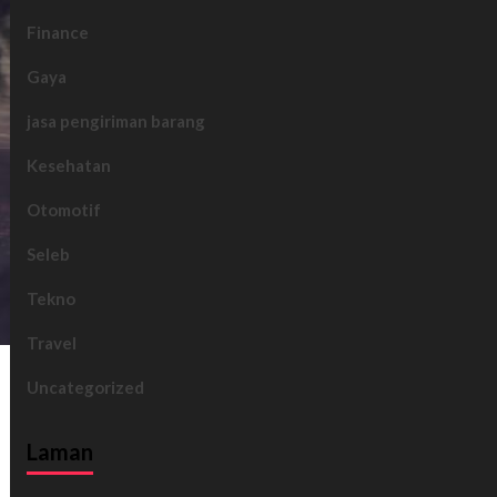
Finance
Gaya
jasa pengiriman barang
Kesehatan
Otomotif
Seleb
Tekno
Travel
Uncategorized
Laman