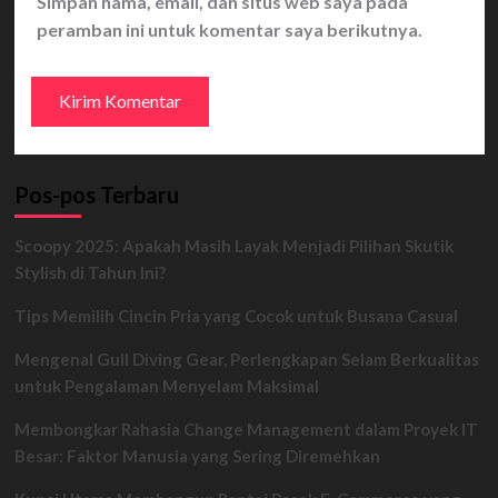
Simpan nama, email, dan situs web saya pada
peramban ini untuk komentar saya berikutnya.
Pos-pos Terbaru
Scoopy 2025: Apakah Masih Layak Menjadi Pilihan Skutik
Stylish di Tahun Ini?
Tips Memilih Cincin Pria yang Cocok untuk Busana Casual
Mengenal Gull Diving Gear, Perlengkapan Selam Berkualitas
untuk Pengalaman Menyelam Maksimal
Membongkar Rahasia Change Management dalam Proyek IT
Besar: Faktor Manusia yang Sering Diremehkan