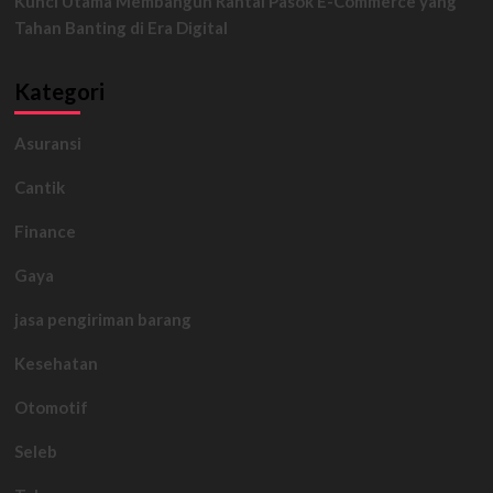
Kunci Utama Membangun Rantai Pasok E-Commerce yang
Tahan Banting di Era Digital
Kategori
Asuransi
Cantik
Finance
Gaya
jasa pengiriman barang
Kesehatan
Otomotif
Seleb