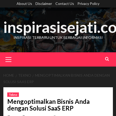
Skip
About Us
Disclaimer
Contact Us
Privacy Policy
to
content
inspirasisejati.
INSPIRASI TERBARU UNTUK BERBAGAI INFORMASI
Primary
Menu
HOME
TEKNO
MENGOPTIMALKAN BISNIS ANDA DENGAN
SOLUSI SAAS ERP
Tekno
Mengoptimalkan Bisnis Anda
dengan Solusi SaaS ERP