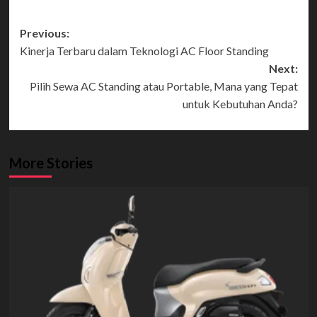
Post
Previous:
Kinerja Terbaru dalam Teknologi AC Floor Standing
navigation
Next:
Pilih Sewa AC Standing atau Portable, Mana yang Tepat
untuk Kebutuhan Anda?
More Stories