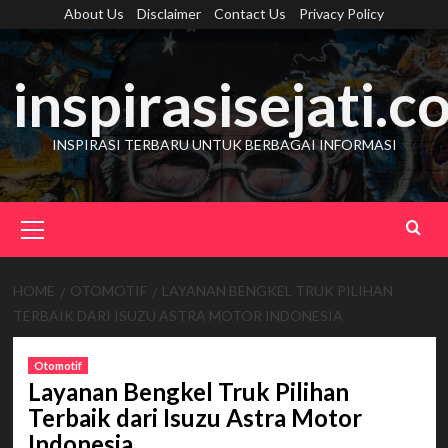
Skip
About Us
Disclaimer
Contact Us
Privacy Policy
to
content
inspirasisejati.
INSPIRASI TERBARU UNTUK BERBAGAI INFORMASI
Primary
Menu
HOME
OTOMOTIF
LAYANAN BENGKEL TRUK PILIHAN
TERBAIK DARI ISUZU ASTRA MOTOR INDONESIA
Otomotif
Layanan Bengkel Truk Pilihan
Terbaik dari Isuzu Astra Motor
Indonesia