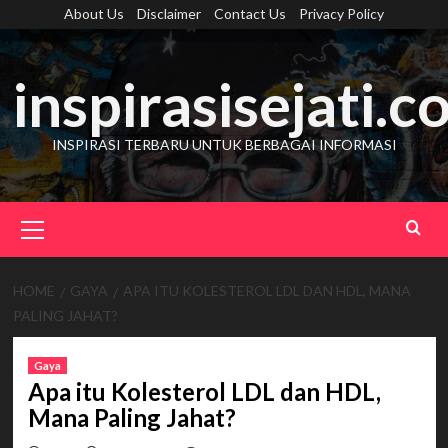
Skip
About Us
Disclaimer
Contact Us
Privacy Policy
to
content
inspirasisejati.
INSPIRASI TERBARU UNTUK BERBAGAI INFORMASI
Primary
Menu
HOME
GAYA
APA ITU KOLESTEROL LDL DAN HDL, MANA
PALING JAHAT?
Gaya
Apa itu Kolesterol LDL dan HDL,
Mana Paling Jahat?