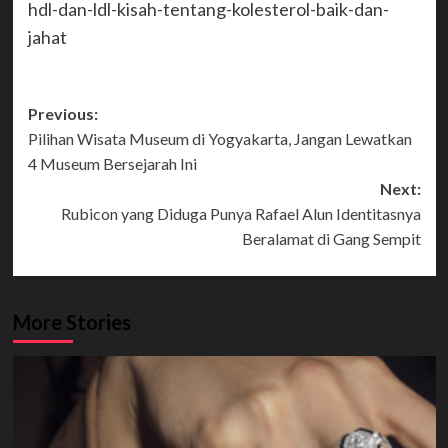
hdl-dan-ldl-kisah-tentang-kolesterol-baik-dan-
jahat
Post
Previous:
Pilihan Wisata Museum di Yogyakarta, Jangan Lewatkan
navigation
4 Museum Bersejarah Ini
Next:
Rubicon yang Diduga Punya Rafael Alun Identitasnya
Beralamat di Gang Sempit
More Stories